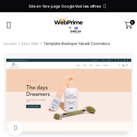
Site en 1ère page Google
Voir les offres
0
Accueil
Sites Web
Template Boutique Yakaré Cosmetics
Watch video