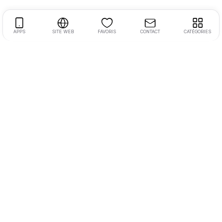
APPS
SITE WEB
FAVORIS
CONTACT
CATÉGORIES
Création de sites internet & applications mobiles 100%
codés sur mesure
Direction :
bilal@webprime.fr
Direction :
alexandre@webprime.fr
Commercial :
gaetan@webprime.fr
Suivez-nous